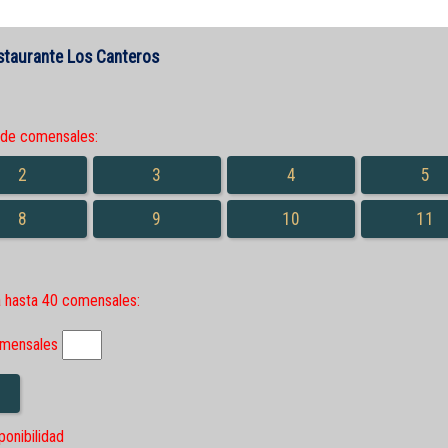
staurante Los Canteros
de comensales:
2
3
4
5
8
9
10
11
a hasta 40 comensales:
omensales
onibilidad