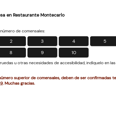
sa en Restaurante Montecarlo
 número de comensales:
2
3
4
5
8
9
10
e ruedas u otras necesidades de accesibilidad, indíquelo en las
número superior de comensales, deben de ser confirmadas t
49
. Muchas gracias.